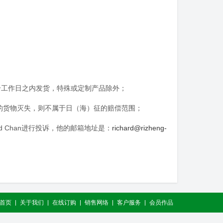
个工作日之内发货，特殊或定制产品除外；
的货物灭失，则不属于日（海）征的赔偿范围；
d Chan进行投诉，他的邮箱地址是：
richard@rizheng-
首页
关于我们
在线订购
销售网络
客户服务
会员作品