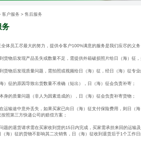
> 客户服务 > 售后服务
服务
征全体员工尽最大的努力，提供令客户100%满意的服务是我们应尽的义务
到货物后发现产品丢失或数量不足，需提供外箱破损照片给日（海）征，
收到货物后发现质量问题，需拍照或视频给日（海）征，经日（海）征专业
（海）征的原因导致出货数量不准确（短出），日（海）征会负责补寄；
物本身的质量问题（非人为因素造成的），日（海）征会负责补寄货物；
物在运输途中意外丢失，如果买家已向日（海）征支付保险费用，则日（
只按照第三方快递公司的赔偿方案；
量问题的退货请求需在买家收到货的15日内完成，买家需承担来回的运输及
日（海）征的货物不影响其二次销售，日（海）征收到退货后于1个工作日