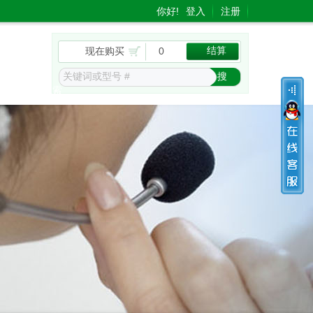
你好!
登入
注册
结算
现在购买
0
items
搜
索